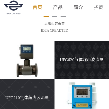
首页
产品
简介
招商
思想构筑未来
IDEA CREADTED
UFG620气体超声波流量
计
UFG210气体超声波流量