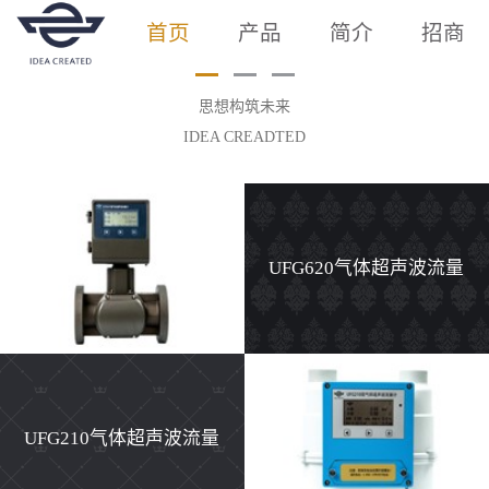
首页
产品
简介
招商
思想构筑未来
IDEA CREADTED
UFG620气体超声波流量
计
UFG210气体超声波流量