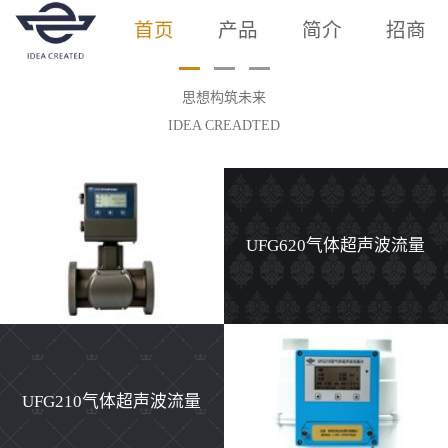
首页
产品
简介
招商
思想构筑未来
IDEA CREADTED
UFG620气体超声波流量
计
UFG210气体超声波流量