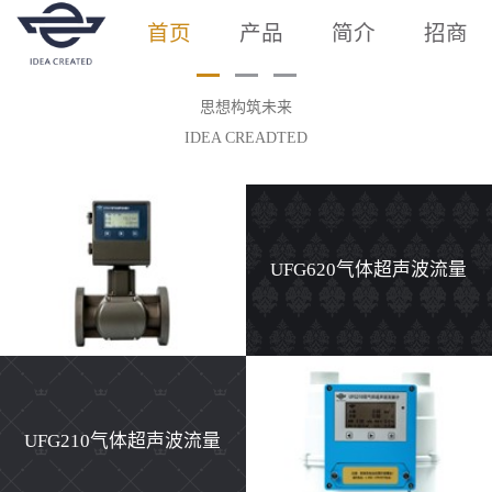
首页
产品
简介
招商
思想构筑未来
IDEA CREADTED
UFG620气体超声波流量
计
UFG210气体超声波流量